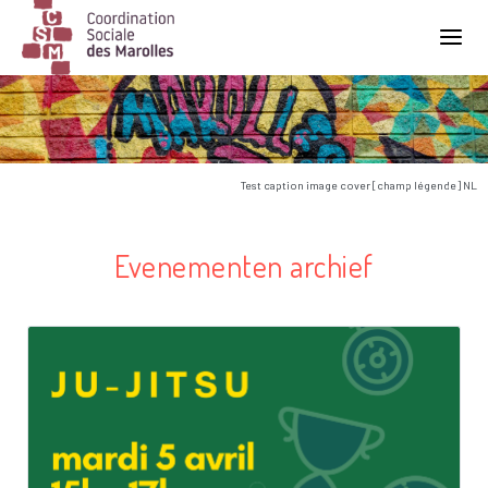
Main Navigation
Test caption image cover [champ légende] NL
Evenementen archief