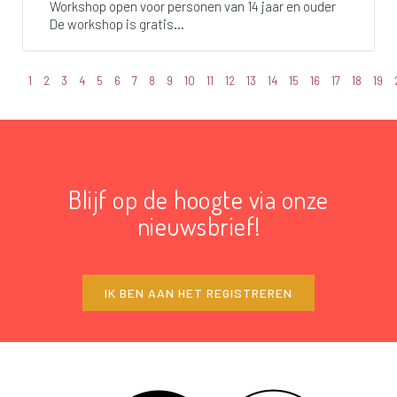
Workshop open voor personen van 14 jaar en ouder
De workshop is gratis...
1
2
3
4
5
6
7
8
9
10
11
12
13
14
15
16
17
18
19
Blijf op de hoogte via onze
nieuwsbrief!
IK BEN AAN HET REGISTREREN