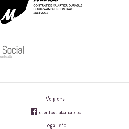
Volg ons
coord.sociale.marolles
Legal info