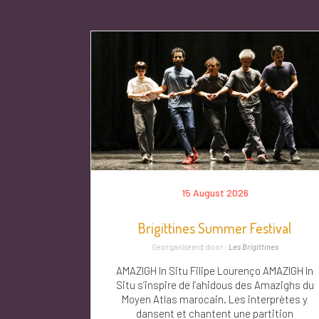
15 August 2026
Brigittines Summer Festival
Georganiseerd door :
Les Brigittines
AMAZIGH In Situ Filipe Lourenço AMAZIGH In
Situ s’inspire de l’ahidous des Amazighs du
Moyen Atlas marocain. Les interprètes y
dansent et chantent une partition