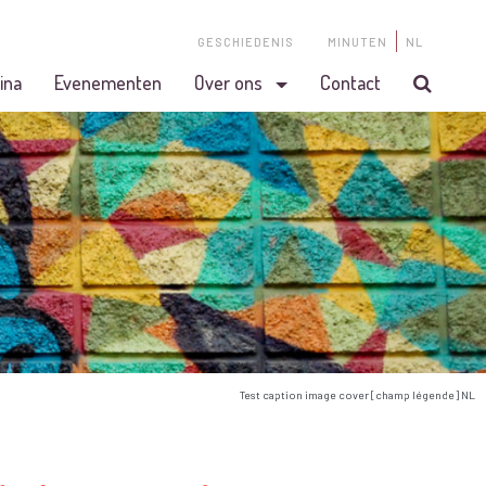
GESCHIEDENIS
MINUTEN
NL
ina
Evenementen
Over ons
Contact
Test caption image cover [champ légende] NL