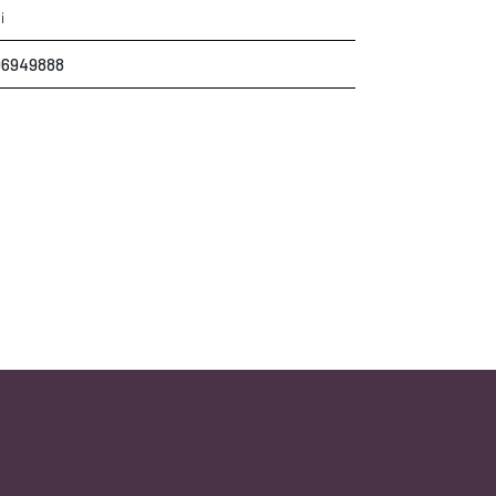
i
6949888