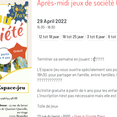
Après-midi jeux de société
29 April 2022
15:30
-
18:30
12 tot 18 jaar
18 tot 25 jaar
3 tot 6 jaar
6 tot 
Terminer sa semaine en jouant ! ☝️????
L’Espace-jeu vous ouvrira spécialement ses port
18h30, pour partager en famille, entre familles, l
????????????
Activité gratuite à partir de 4 ans pour les e
L’inscription n’est pas nécessaire mais elle es
Toile de jeux
23 rue du lavoir
-
1000
-
Open in Google Maps