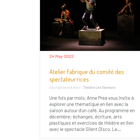
24 May 2022
Atelier fabrique du comité des
spectateur·rices
Georganiseerd door :
Théâtre Les Tanneurs
Une fois par mois, Anne Prea vous invite à
explorer une thématique en lien avec la
saison autour d’un café. Au programme en
décembre: échanges, écriture, arts
plastiques et exercices de théâtre en lien
avec le spectacle Silent Disco. Le...