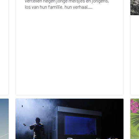
vertellen negen jonge meisjes en jongens,
los van hun familie, hun verhaal....