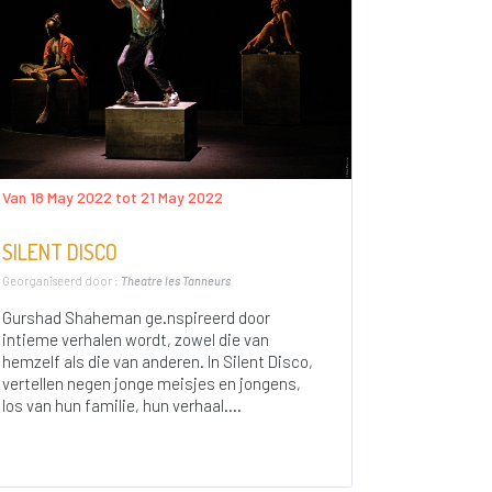
Van 18 May 2022 tot 21 May 2022
SILENT DISCO
Georganiseerd door :
Theatre les Tanneurs
Gurshad Shaheman ge.nspireerd door
intieme verhalen wordt, zowel die van
hemzelf als die van anderen. In Silent Disco,
vertellen negen jonge meisjes en jongens,
los van hun familie, hun verhaal....