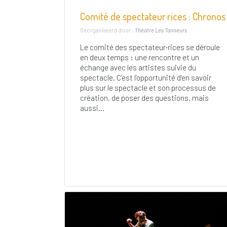
Comité de spectateur·rices : Chronos
Georganiseerd door :
Théâtre Les Tanneurs
Le comité des spectateur·rices se déroule
en deux temps : une rencontre et un
échange avec les artistes suivie du
spectacle. C’est l’opportunité d’en savoir
plus sur le spectacle et son processus de
création, de poser des questions, mais
aussi...