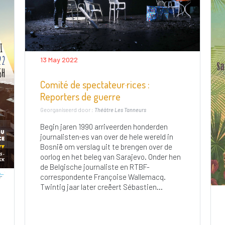
13 May 2022
Comité de spectateur·rices :
Reporters de guerre
Georganiseerd door :
Théâtre Les Tanneurs
Begin jaren 1990 arriveerden honderden
journalisten·es van over de hele wereld in
Bosnië om verslag uit te brengen over de
oorlog en het beleg van Sarajevo. Onder hen
de Belgische journaliste en RTBF-
correspondente Françoise Wallemacq.
Twintig jaar later creëert Sébastien...