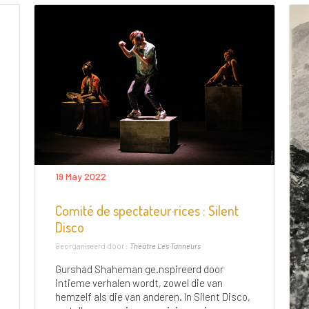
19 May 2022
Comité de spectateur·rices : Silent
Disco
Georganiseerd door :
Théâtre Les Tanneurs
Gurshad Shaheman ge.nspireerd door
intieme verhalen wordt, zowel die van
hemzelf als die van anderen. In Silent Disco,