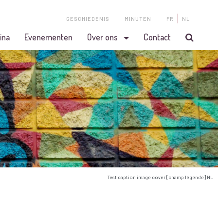
GESCHIEDENIS
MINUTEN
FR
NL
ina
Evenementen
Over ons
Contact
Test caption image cover [champ légende] NL