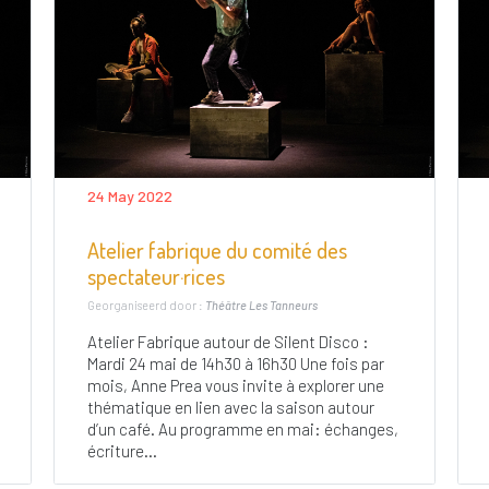
24 May 2022
Atelier fabrique du comité des
spectateur·rices
Georganiseerd door :
Théâtre Les Tanneurs
Atelier Fabrique autour de Silent Disco :
Mardi 24 mai de 14h30 à 16h30 Une fois par
mois, Anne Prea vous invite à explorer une
thématique en lien avec la saison autour
d’un café. Au programme en mai: échanges,
écriture...