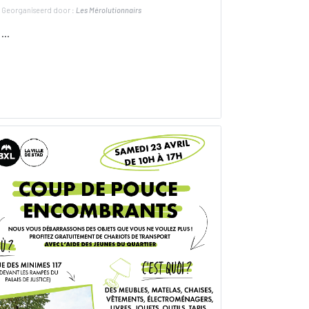
Georganiseerd door :
Les Mérolutionnairs
...