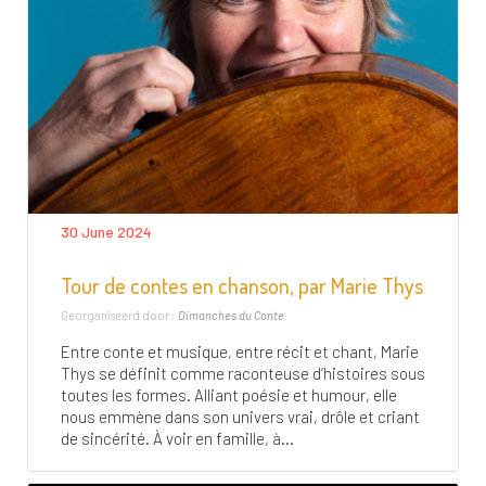
30 June 2024
Tour de contes en chanson, par Marie Thys
Georganiseerd door :
Dimanches du Conte
Entre conte et musique, entre récit et chant, Marie
Thys se définit comme raconteuse d’histoires sous
toutes les formes. Alliant poésie et humour, elle
nous emmène dans son univers vrai, drôle et criant
de sincérité. À voir en famille, à...