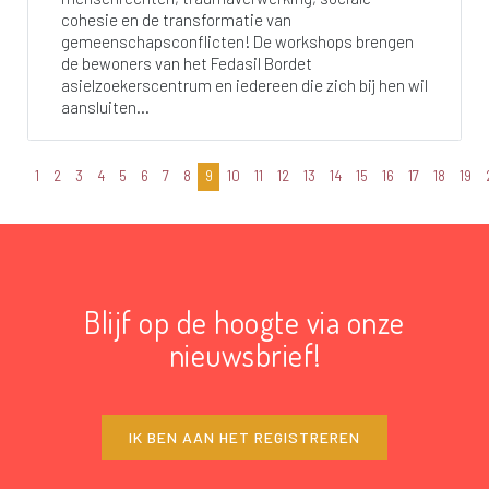
cohesie en de transformatie van
gemeenschapsconflicten! De workshops brengen
de bewoners van het Fedasil Bordet
asielzoekerscentrum en iedereen die zich bij hen wil
aansluiten...
1
2
3
4
5
6
7
8
9
10
11
12
13
14
15
16
17
18
19
Blijf op de hoogte via onze
nieuwsbrief!
IK BEN AAN HET REGISTREREN