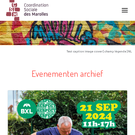
Main Navigation
Test caption image cover [champ légende] NL
Evenementen archief