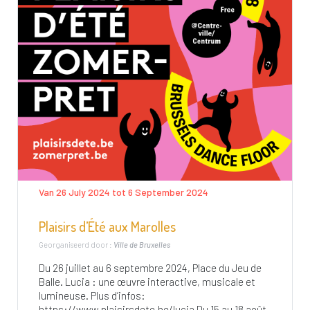
Van 26 July 2024 tot 6 September 2024
Plaisirs d’Été aux Marolles
Georganiseerd door :
Ville de Bruxelles
Du 26 juillet au 6 septembre 2024, Place du Jeu de
Balle. Lucia : une œuvre interactive, musicale et
lumineuse. Plus d’infos:
https://www.plaisirsdete.be/lucia Du 15 au 18 août,