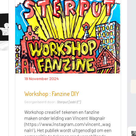
19 November 2024
Workshop : Fanzine DIY
Georganiseerd door :
Sterput [asbl E²]
Workshop creatief tekenen en fanzine
maken onder leiding van Vincent Wagnair
(https://www.instagram.com/vincent_wag
nair/). Het publiek wordt uitgenodigd om een