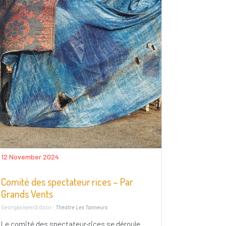
12 November 2024
Comité des spectateur·rices – Par
Grands Vents
Georganiseerd door :
Théâtre Les Tanneurs
Le comité des spectateur·rices se déroule