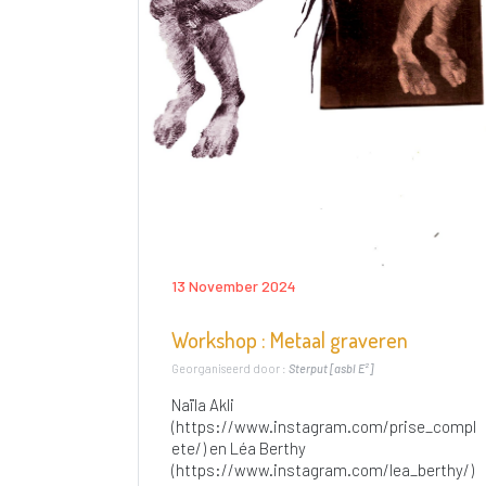
13 November 2024
Workshop : Metaal graveren
Georganiseerd door :
Sterput [asbl E²]
Naïla Akli
(https://www.instagram.com/prise_compl
ete/) en Léa Berthy
(https://www.instagram.com/lea_berthy/)