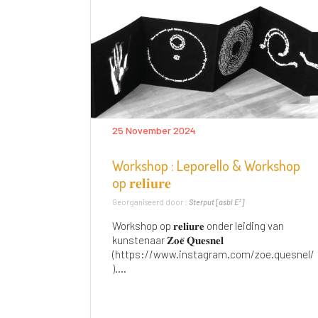
25 November 2024
Workshop : Leporello & Workshop
op 𝐫𝐞𝐥𝐢𝐮𝐫𝐞
Georganiseerd door :
Sterput [asbl E²]
Workshop op 𝐫𝐞𝐥𝐢𝐮𝐫𝐞 onder leiding van
kunstenaar 𝐙𝐨𝐞̈ 𝐐𝐮𝐞𝐬𝐧𝐞𝐥
(https://www.instagram.com/zoe.quesnel/
)....