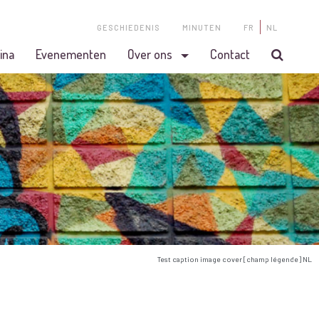
GESCHIEDENIS
MINUTEN
FR
NL
ina
Evenementen
Over ons
Contact
Test caption image cover [champ légende] NL