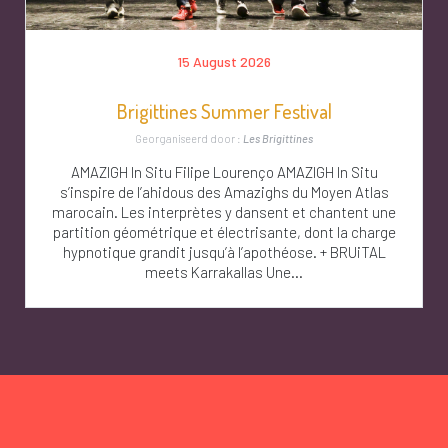
15 August 2026
Brigittines Summer Festival
Georganiseerd door :
Les Brigittines
AMAZIGH In Situ Filipe Lourenço AMAZIGH In Situ
s’inspire de l’ahidous des Amazighs du Moyen Atlas
marocain. Les interprètes y dansent et chantent une
partition géométrique et électrisante, dont la charge
hypnotique grandit jusqu’à l’apothéose. + BRUiTAL
meets Karrakallas Une...