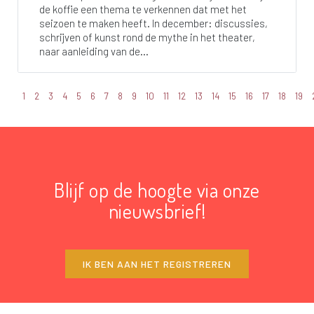
de koffie een thema te verkennen dat met het
seizoen te maken heeft. In december: discussies,
schrijven of kunst rond de mythe in het theater,
naar aanleiding van de...
1
2
3
4
5
6
7
8
9
10
11
12
13
14
15
16
17
18
19
Blijf op de hoogte via onze
nieuwsbrief!
IK BEN AAN HET REGISTREREN