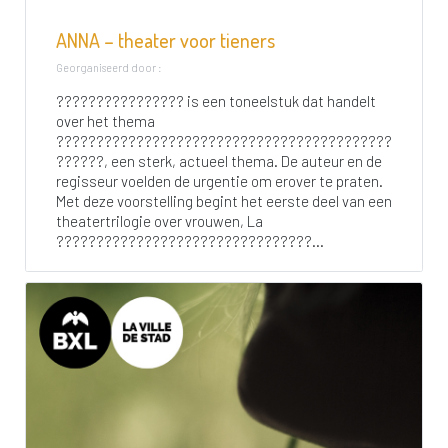
ANNA – theater voor tieners
Georganiseerd door :
???????????????? is een toneelstuk dat handelt
over het thema
??????????????????????????????????????????
??????, een sterk, actueel thema. De auteur en de
regisseur voelden de urgentie om erover te praten.
Met deze voorstelling begint het eerste deel van een
theatertrilogie over vrouwen, La
????????????????????????????????...