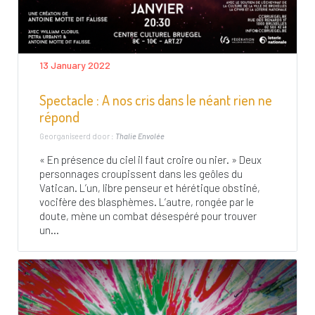
13 January 2022
Spectacle : A nos cris dans le néant rien ne
répond
Georganiseerd door :
Thalie Envolée
« En présence du ciel il faut croire ou nier. » Deux
personnages croupissent dans les geôles du
Vatican. L’un, libre penseur et hérétique obstiné,
vocifère des blasphèmes. L’autre, rongée par le
doute, mène un combat désespéré pour trouver
un...