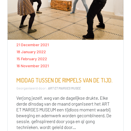
21 December 2021
18 January 2022
15 February 2022
16 November 2021
MIDDAG TUSSEN DE RIMPELS VAN DE TIJD.
Georganiseerd door :
ART ET MARGES MUSEE
Verjong jezelf, weg van de dagelijkse drukte. Elke
derde dinsdag van de maand organiseert het ART
ET MARGES MUSEUM een tijdloos moment waarbij
beweging en ademwerk worden gecombineerd. De
sessie, geïnspireerd door yoga en qi gong
technieken, wordt geleid door...