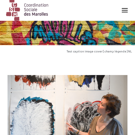
Main Navigation
Test caption image cover [champ légende] NL