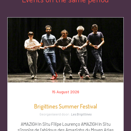
15 August 2026
Brigittines Summer Festival
Georganiseerd door :
Les Brigittines
AMAZIGH In Situ Filipe Lourenço AMAZIGH In Situ
s’inspire de l’ahidous des Amazighs du Moyen Atlas