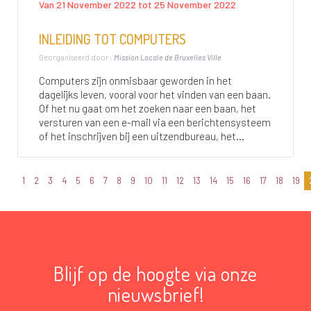
Van 21 November 2022 tot 25 November 2022
INLEIDING TOT COMPUTERS
Georganiseerd door :
Mission Locale de Bruxelles Ville
Computers zijn onmisbaar geworden in het
dagelijks leven, vooral voor het vinden van een baan.
Of het nu gaat om het zoeken naar een baan, het
versturen van een e-mail via een berichtensysteem
of het inschrijven bij een uitzendbureau, het...
1
2
3
4
5
6
7
8
9
10
11
12
13
14
15
16
17
18
19
Blijf op de hoogte via onze
nieuwsbrief!