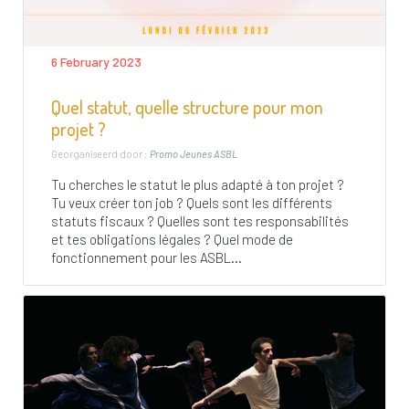
6 February 2023
Quel statut, quelle structure pour mon
projet ?
Georganiseerd door :
Promo Jeunes ASBL
Tu cherches le statut le plus adapté à ton projet ?
Tu veux créer ton job ? Quels sont les différents
statuts fiscaux ? Quelles sont tes responsabilités
et tes obligations légales ? Quel mode de
fonctionnement pour les ASBL...