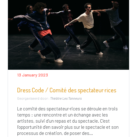
13 January 2023
Dress Code / Comité des spectateur·rices
Georganiseerd door :
Théâtre Les Tanneurs
Le comité des spectateur·rices se déroule en trois
temps : une rencontre et un échange avec les
artistes, suivi d’un repas et du spectacle. C’est
l’opportunité d’en savoir plus sur le spectacle et son
processus de création, de poser des...