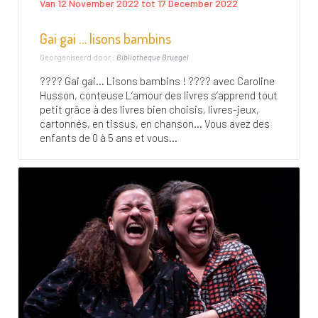
Van 12 November 2022 tot 17 December 2022
Gai gai … lisons bambins
Georganiseerd door :
Bibliothèque Bruegel
???? Gai gai… Lisons bambins ! ???? avec Caroline
Husson, conteuse L’amour des livres s’apprend tout
petit grâce à des livres bien choisis, livres-jeux,
cartonnés, en tissus, en chanson… Vous avez des
enfants de 0 à 5 ans et vous...