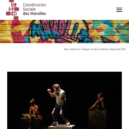
Main Navigation
Test caption image cover [champ légende] NL