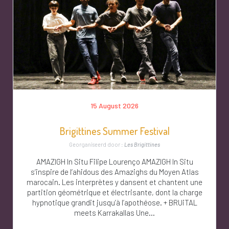
15 August 2026
Brigittines Summer Festival
Georganiseerd door :
Les Brigittines
AMAZIGH In Situ Filipe Lourenço AMAZIGH In Situ
s’inspire de l’ahidous des Amazighs du Moyen Atlas
marocain. Les interprètes y dansent et chantent une
partition géométrique et électrisante, dont la charge
hypnotique grandit jusqu’à l’apothéose. + BRUiTAL
meets Karrakallas Une...