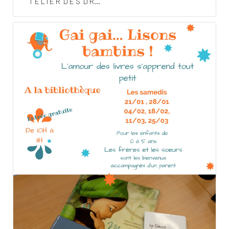
T E L I E R D E S D R...