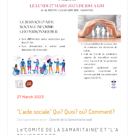
27 March 2023
“L’aide sociale” Qui? Quoi? où? Comment?
Georganiseerd door :
Comité de la Samaritaine asbl
L e “C O M I T E D E L A S A M A R I T A I N E” E T ” L ‘ A