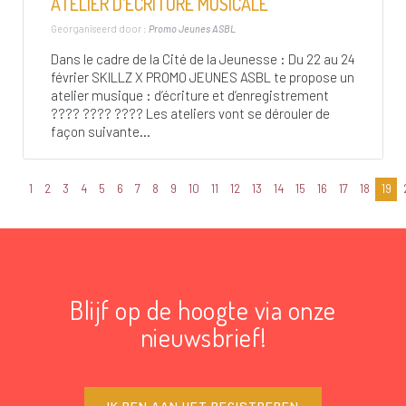
ATELIER D’ÉCRITURE MUSICALE
Georganiseerd door :
Promo Jeunes ASBL
Dans le cadre de la Cité de la Jeunesse : Du 22 au 24
février SKILLZ X PROMO JEUNES ASBL te propose un
atelier musique : d’écriture et d’enregistrement
???? ???? ???? Les ateliers vont se dérouler de
façon suivante...
1
2
3
4
5
6
7
8
9
10
11
12
13
14
15
16
17
18
19
Blijf op de hoogte via onze
nieuwsbrief!
IK BEN AAN HET REGISTREREN