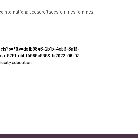
éeinternationaledesdroitsdesfemmes femmes
i
in.cls?p=*&v=defb9846-2b1b-4eb3-8a13-
6ea-8251-dbbf4986c886&d=2022-06-03
rucity.education