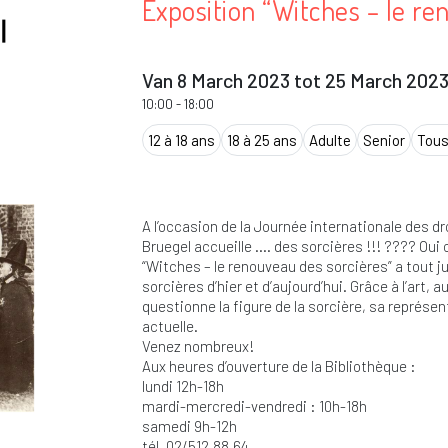
Exposition “Witches – le re
Van 8 March 2023 tot 25 March 202
10:00
-
18:00
12 à 18 ans
18 à 25 ans
Adulte
Senior
Tous
A l’occasion de la Journée internationale des d
Bruegel accueille …. des sorcières !!! ???? Oui
“Witches – le renouveau des sorcières” a tout jus
sorcières d’hier et d’aujourd’hui. Grâce à l’art, 
questionne la figure de la sorcière, sa représen
actuelle.
Venez nombreux!
Aux heures d’ouverture de la Bibliothèque :
lundi 12h-18h
mardi-mercredi-vendredi : 10h-18h
samedi 9h-12h
tél. 02/512.88.64