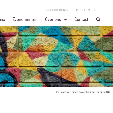
GESCHIEDENIS
MINUTEN
NL
ina
Evenementen
Over ons
Contact
Test caption image cover [champ légende] NL