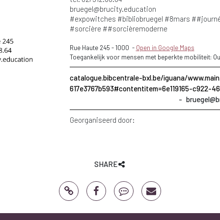
bruegel@brucity.education
#expowitches #bibliobruegel #8mars ##journ
#sorcière ##sorcièremoderne
Rue Haute 245
-
1000
-
Open in Google Maps
Toegankelijk voor mensen met beperkte mobiliteit: Ou
catalogue.bibcentrale-bxl.be/iguana/www.ma
617e3767b593#contentitem=6e119165-c922-4
bruegel@b
Georganiseerd door:
SHARE