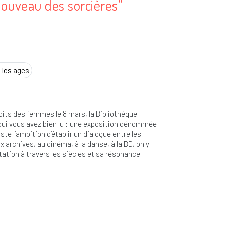
nouveau des sorcières”
3
 les ages
roits des femmes le 8 mars, la Bibliothèque
 oui vous avez bien lu : une exposition dénommée
te l’ambition d’établir un dialogue entre les
aux archives, au cinéma, à la danse, à la BD, on y
tation à travers les siècles et sa résonance