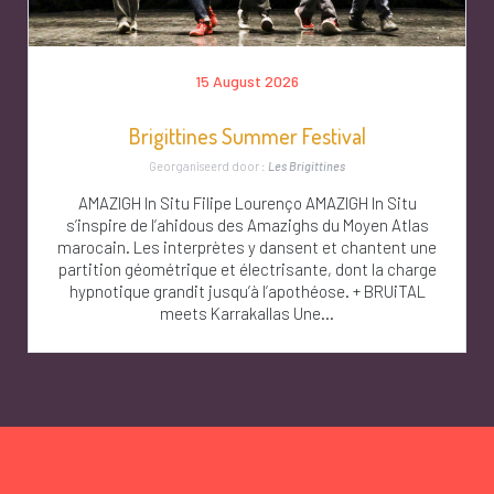
15 August 2026
Brigittines Summer Festival
Georganiseerd door :
Les Brigittines
AMAZIGH In Situ Filipe Lourenço AMAZIGH In Situ
s’inspire de l’ahidous des Amazighs du Moyen Atlas
marocain. Les interprètes y dansent et chantent une
partition géométrique et électrisante, dont la charge
hypnotique grandit jusqu’à l’apothéose. + BRUiTAL
meets Karrakallas Une...