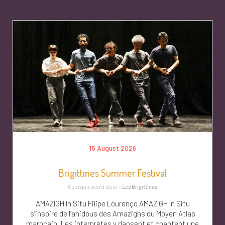
15 August 2026
Brigittines Summer Festival
Georganiseerd door :
Les Brigittines
AMAZIGH In Situ Filipe Lourenço AMAZIGH In Situ
s’inspire de l’ahidous des Amazighs du Moyen Atlas
marocain. Les interprètes y dansent et chantent une