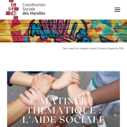
Main Navigation
Test caption image cover [champ légende] NL