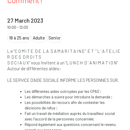
Comment?
27 March 2023
10:00
-
12:00
18 à 25 ans
Adulte
Senior
L e “C O M I T E D E L A S A M A R I T A I N E” E T ” L ‘ A T E L I E
R D E S D R O I T S
S O C I A U X” vous invitent à un “L U N C H D ‘ A N I M A T I O N”
Autour de différentes aides:
LE SERVICE D’AIDE SOCIALE INFORME LES PERSONNES SUR,
Les différentes aides octroyées par les CPAS ;
Les démarches à suivre pour introduire la demande ;
Les possibilités de recours afin de contester les
décisions de refus ;
Fait un travail de médiation auprès du travailleur social
avec l’accord de la personnes concernée;
Répond également aux questions concernant le revenu