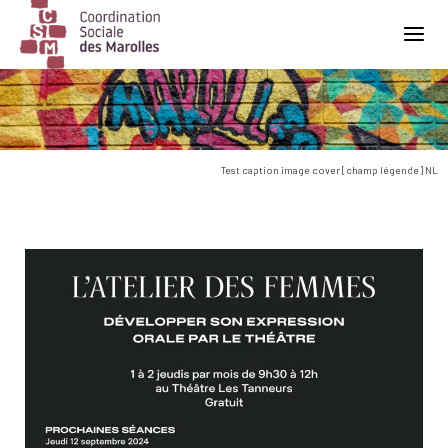
Main Navigation
Test caption image cover [champ légende] NL