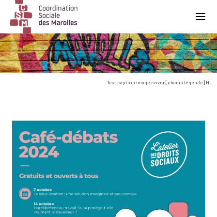
Main Navigation
Test caption image cover [champ légende] NL