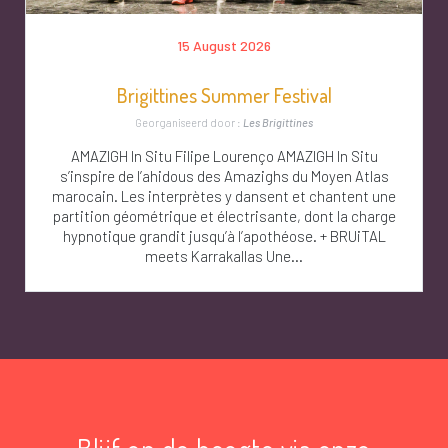
15 August 2026
Brigittines Summer Festival
Georganiseerd door :
Les Brigittines
AMAZIGH In Situ Filipe Lourenço AMAZIGH In Situ
s’inspire de l’ahidous des Amazighs du Moyen Atlas
marocain. Les interprètes y dansent et chantent une
partition géométrique et électrisante, dont la charge
hypnotique grandit jusqu’à l’apothéose. + BRUiTAL
meets Karrakallas Une...