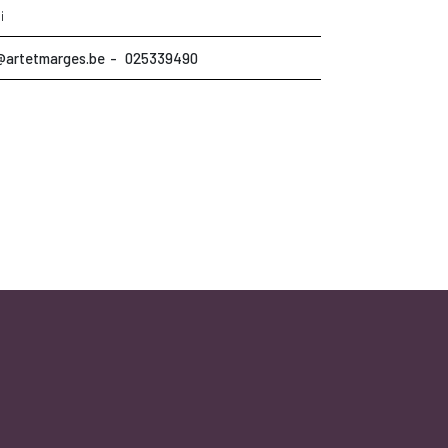
i
@artetmarges.be
025339490