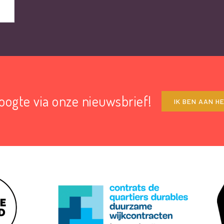
hoogte via onze nieuwsbrief!
IK BEN AAN H