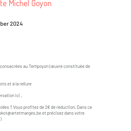
iste Michel Goyon
mber 2024
es consacrées au Tempoyon (œuvre constituée de
s et à la reliure
vation ici .
olles ? Vous profitez de 2€ de réduction. Dans ce
okot@artetmarges.be
et précisez dans votre
)