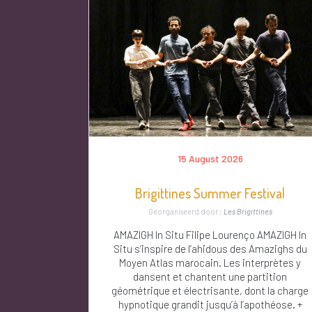
15 August 2026
Brigittines Summer Festival
Georganiseerd door :
Les Brigittines
AMAZIGH In Situ Filipe Lourenço AMAZIGH In
Situ s’inspire de l’ahidous des Amazighs du
Moyen Atlas marocain. Les interprètes y
dansent et chantent une partition
géométrique et électrisante, dont la charge
hypnotique grandit jusqu’à l’apothéose. +