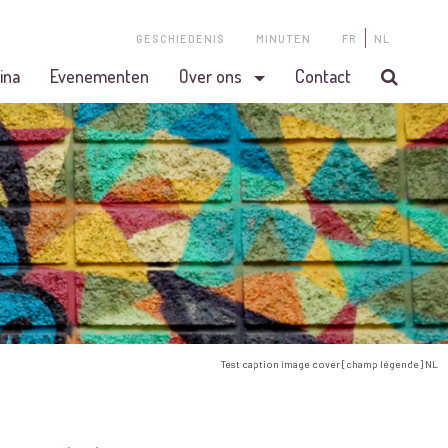
GESCHIEDENIS
MINUTEN
FR
NL
ina
Evenementen
Over ons
Contact
Test caption image cover [champ légende] NL