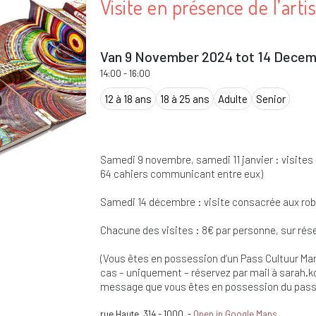
Visite en présence de l’art
Van 9 November 2024 tot 14 Dece
14:00
-
16:00
12 à 18 ans
18 à 25 ans
Adulte
Senior
Samedi 9 novembre, samedi 11 janvier : visit
64 cahiers communicant entre eux)
Samedi 14 décembre : visite consacrée aux robot
Chacune des visites : 8€ par personne, sur réser
(Vous êtes en possession d’un Pass Cultuur Mar
cas – uniquement – réservez par mail à
sarah.k
message que vous êtes en possession du pass
rue Haute, 314
-
1000
-
Open in Google Maps