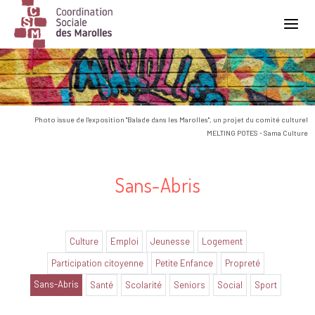
Main Navigation
Photo issue de l'exposition "Balade dans les Marolles", un projet du comité culturel
MELTING POTES - Sama Culture
Sans-Abris
Culture
Emploi
Jeunesse
Logement
Participation citoyenne
Petite Enfance
Propreté
Sans-Abris
Santé
Scolarité
Seniors
Social
Sport