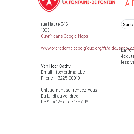
LA 
rue Haute
346
Sans-
1000
Ouvrir dans Google Maps
www.ordredemaltebelgique.org/fr/aide_sans_ab
La Fon
écouté
lessiv
Van Heer Cathy
Email:
lfb@ordmalt.be
Phone: +3225100910
Uniquement sur rendez-vous.
Du lundi au vendredi
De 9h à 12h et de 13h à 16h