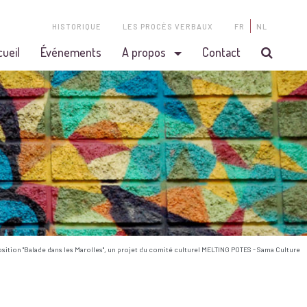
HISTORIQUE
LES PROCÈS VERBAUX
FR
NL
cueil
Événements
A propos
Contact
osition "Balade dans les Marolles", un projet du comité culturel MELTING POTES - Sama Culture