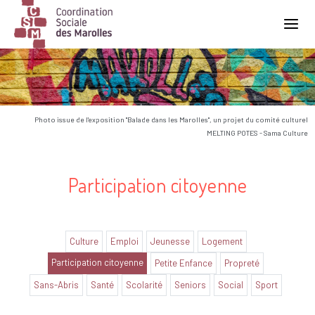
Main Navigation
Photo issue de l'exposition "Balade dans les Marolles", un projet du comité culturel
MELTING POTES - Sama Culture
Participation citoyenne
Culture
Emploi
Jeunesse
Logement
Participation citoyenne
Petite Enfance
Propreté
Sans-Abris
Santé
Scolarité
Seniors
Social
Sport