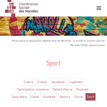
Main Navigation
Photo issue de l'exposition "Balade dans les Marolles", un projet du comité culturel
MELTING POTES - Sama Culture
Sport
Culture
Emploi
Jeunesse
Logement
Participation citoyenne
Petite Enfance
Propreté
Sport
Sans-Abris
Santé
Scolarité
Seniors
Social