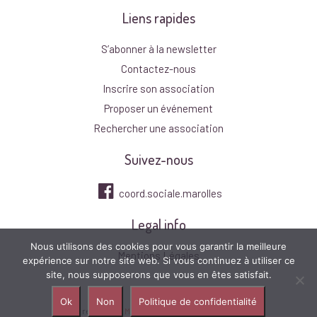
Liens rapides
S’abonner à la newsletter
Contactez-nous
Inscrire son association
Proposer un événement
Rechercher une association
Suivez-nous
coord.sociale.marolles
Legal info
Nous utilisons des cookies pour vous garantir la meilleure
Mentions Légales
expérience sur notre site web. Si vous continuez à utiliser ce
site, nous supposerons que vous en êtes satisfait.
Ok
Non
Politique de confidentialité
Site réalisé par
Média Animation
2021
|
Connexion