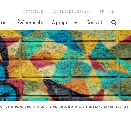
HISTORIQUE
LES PROCÈS VERBAUX
FR
NL
cueil
Événements
A propos
Contact
osition "Balade dans les Marolles", un projet du comité culturel MELTING POTES - Sama Culture