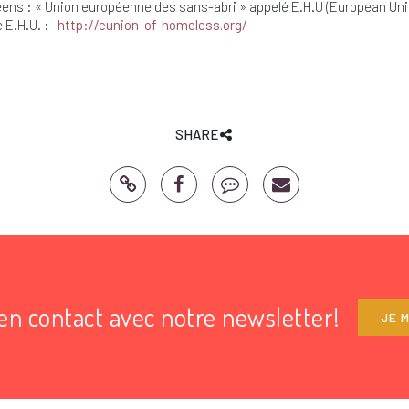
ens : « Union européenne des sans-abri » appelé E.H.U (European Un
e E.H.U. :
http://eunion-of-homeless.org/
SHARE
en contact avec notre newsletter!
JE M