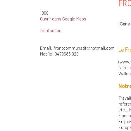
FR
1000
Ouvrir dans Google Maps
Sans-
frontsdf.be
Email:
frontcommunsdf@hotmail.com
Le Fr
Mobile: 0479686 020
(www.f
faire a
Wallon
Notre
Travai
référe
etc… N
Flandr
En jan
Europé