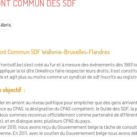
ONT COMMUN DES SDF
Abris
ont Commun SDF Wallonie-Bruxelles-Flandres
rontsdf.be) s’est créé au fur et à mesure des événements dès 1993 lo
ppliquer la loi dite Onkelincx faire respecter leurs droits. Il est consti
ie et agit plus ou moins comme un syndicat de sdf inscrits au registr
 objectif :
ller en amont au niveau politique pour empêcher que des gens arrivent 
nce au CPAS, la désignation du CPAS compétent, le Guide des SDF, la pri
ous sommes reconnus officiellement comme partenaire de différents 
e), et en dialogue avec plusieurs CPAS du pays.
vier 2010, nous avons reçu du Gouvernement belge la tâche de consulte
enne. En 2011, avec le soutien du Gouvernement belge nous avons dé