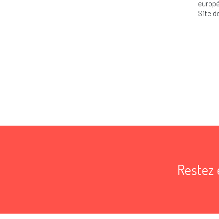
europé
Site d
Restez 