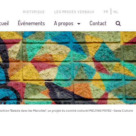
HISTORIQUE
LES PROCÈS VERBAUX
FR
NL
cueil
Événements
A propos
Contact
osition "Balade dans les Marolles", un projet du comité culturel MELTING POTES - Sama Culture