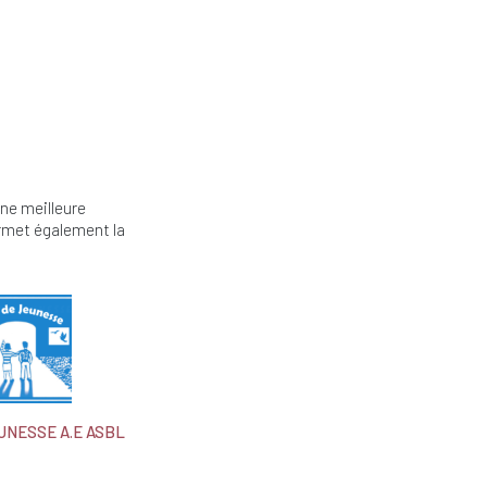
une meilleure
ermet également la
UNESSE A.E ASBL