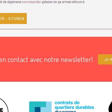
eb de algemene
voorwaarden
gelezen en ga ermee akkoord.
en contact avec notre newsletter!
JE M