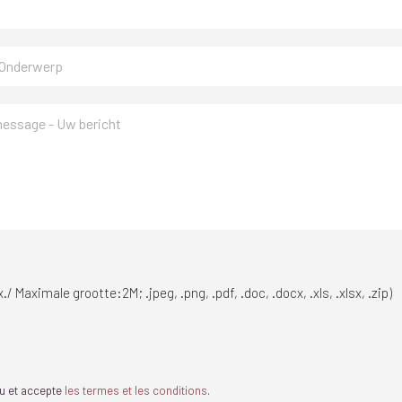
./ Maximale grootte:2M; .jpeg, .png, .pdf, .doc, .docx, .xls, .xlsx, .zip)
 lu et accepte
les termes et les conditions
.