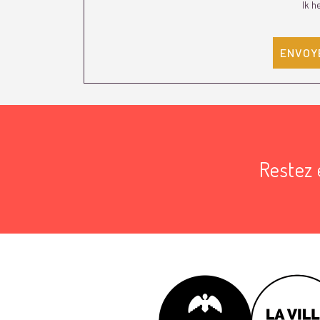
Ik h
Restez 