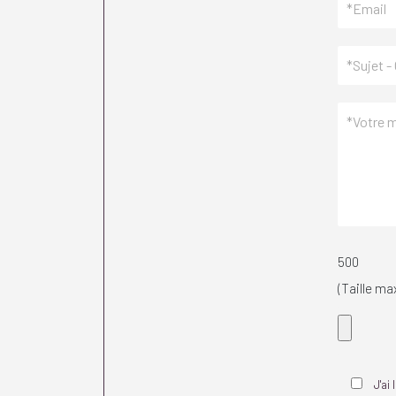
500
(Taille max
J'ai