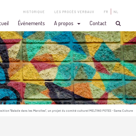
HISTORIQUE
LES PROCÈS VERBAUX
FR
NL
cueil
Événements
A propos
Contact
osition "Balade dans les Marolles", un projet du comité culturel MELTING POTES - Sama Culture