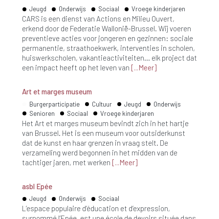
Jeugd
Onderwijs
Sociaal
Vroege kinderjaren
CARS is een dienst van Actions en Milieu Ouvert,
erkend door de Federatie Wallonië-Brussel. Wij voeren
preventieve acties voor jongeren en gezinnen: sociale
permanentie, straathoekwerk, interventies in scholen,
huiswerkscholen, vakantieactiviteiten… elk project dat
een impact heeft op het leven van
Meer
Art et marges museum
Burgerparticipatie
Cultuur
Jeugd
Onderwijs
Senioren
Sociaal
Vroege kinderjaren
Het Art et marges museum bevindt zich in het hartje
van Brussel. Het is een museum voor outsiderkunst
dat de kunst en haar grenzen in vraag stelt. De
verzameling werd begonnen in het midden van de
tachtiger jaren, met werken
Meer
asbl Epée
Jeugd
Onderwijs
Sociaal
L’espace populaire d’éducation et d’expression,
surnommé l’Epée, est une école de devoirs située dans