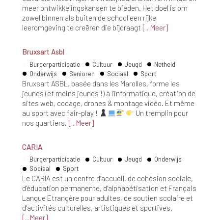
meer ontwikkelingskansen te bieden. Het doel is om
zowel binnen als buiten de school een rijke
leeromgeving te creëren die bijdraagt
Meer
Bruxsart Asbl
Burgerparticipatie
Cultuur
Jeugd
Netheid
Onderwijs
Senioren
Sociaal
Sport
Bruxsart ASBL, basée dans les Marolles, forme les
jeunes (et moins jeunes !) à l’informatique, création de
sites web, codage, drones & montage vidéo. Et même
au sport avec fair-play !
Un tremplin pour
nos quartiers.
Meer
CARIA
Burgerparticipatie
Cultuur
Jeugd
Onderwijs
Sociaal
Sport
Le CARIA est un centre d’accueil, de cohésion sociale,
d’éducation permanente, d’alphabétisation et Français
Langue Etrangère pour adultes, de soutien scolaire et
d’activités culturelles, artistiques et sportives.
Meer