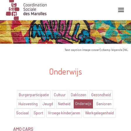
Main Navigation
Test caption image cover [champ légende] NL
Onderwijs
Burgerparticipatie
Cultuur
Daklozen
Gezondheid
Onderwijs
Huisvesting
Jeugd
Netheid
Senioren
Sociaal
Sport
Vroege kinderjaren
Werkgelegenheid
AMO CARS