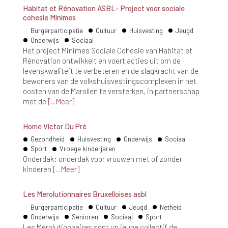
Habitat et Rénovation ASBL- Project voor sociale
cohesie Minimes
Burgerparticipatie
Cultuur
Huisvesting
Jeugd
Onderwijs
Sociaal
Het project Minimes Sociale Cohesie van Habitat et
Rénovation ontwikkelt en voert acties uit om de
levenskwaliteit te verbeteren en de slagkracht van de
bewoners van de volkshuisvestingscomplexen in het
oosten van de Marollen te versterken, in partnerschap
met de
Meer
Home Victor Du Pré
Gezondheid
Huisvesting
Onderwijs
Sociaal
Sport
Vroege kinderjaren
Onderdak: onderdak voor vrouwen met of zonder
kinderen
Meer
Les Merolutionnaires Bruxelloises asbl
Burgerparticipatie
Cultuur
Jeugd
Netheid
Onderwijs
Senioren
Sociaal
Sport
Les Mérolutionnaires sont un jeune collectif de