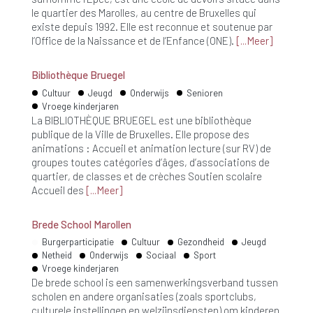
le quartier des Marolles, au centre de Bruxelles qui
existe depuis 1992. Elle est reconnue et soutenue par
l’Office de la Naissance et de l’Enfance (ONE).
Meer
Bibliothèque Bruegel
Cultuur
Jeugd
Onderwijs
Senioren
Vroege kinderjaren
La BIBLIOTHÈQUE BRUEGEL est une bibliothèque
publique de la Ville de Bruxelles. Elle propose des
animations : Accueil et animation lecture (sur RV) de
groupes toutes catégories d’âges, d’associations de
quartier, de classes et de crèches Soutien scolaire
Accueil des
Meer
Brede School Marollen
Burgerparticipatie
Cultuur
Gezondheid
Jeugd
Netheid
Onderwijs
Sociaal
Sport
Vroege kinderjaren
De brede school is een samenwerkingsverband tussen
scholen en andere organisaties (zoals sportclubs,
culturele instellingen en welzijnsdiensten) om kinderen