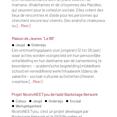
mamans, d’habitantes et de citoyennes des Marolles,
qui oeuvrent pour la cohésion sociale. Elles créent des
lieux de rencontres et d’aide pour les personnes qui
cherchent encore leur chemin. Des endroits chaleureux
ou
Meer
Maison de Jeunes “Le 88”
Jeugd
Onderwijs
Een ontmoetingsplaats voor jongeren (12 tot 26 jaar)
waar acties worden voorgesteld om hun persoonlijke
ontwikkeling en hun deelname aan de samenleving te
bevorderen: – academische begeleiding (middelbare
school) en remediërend werk/inhaalwerk tijdens de
vakantie – sociaal-culturele activiteiten (theater,
creatieve
Meer
Projet NicetoNEETyou de l’asbl Backstage.Network
Cultuur
Jeugd
Onderwijs
Sociaal
Werkgelegenheid
NicetoNEETyou, c’est un projet développé par
Backstage.Network et le SIEP Bruxelles et