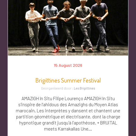
15 August 2026
Brigittines Summer Festival
Georganiseerd door :
Les Brigittines
AMAZIGH In Situ Filipe Lourenço AMAZIGH In Situ
s’inspire de l’ahidous des Amazighs du Moyen Atlas
marocain. Les interprètes y dansent et chantent une
partition géométrique et électrisante, dont la charge
hypnotique grandit jusqu’à l’apothéose. + BRUiTAL
meets Karrakallas Une...