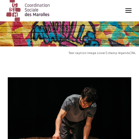
Main Navigation
Test caption image cover [champ légende] NL