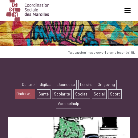
Main Navigation
Test caption image cover [champ légende] NL
Culture
digitaal
Jeunesse
Loisirs
Omgeving
Onderwijs
Santé
Scolarité
Sociaal
Social
Sport
Voedselhulp