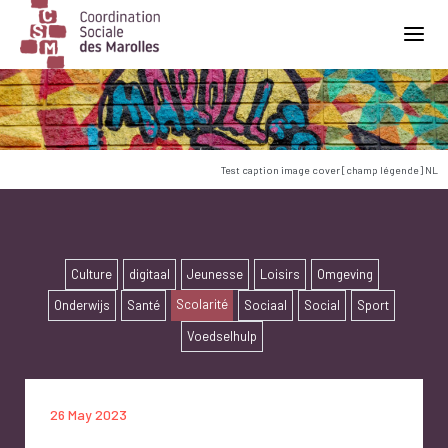
Main Navigation
Test caption image cover [champ légende] NL
Culture
digitaal
Jeunesse
Loisirs
Omgeving
Scolarité
Onderwijs
Santé
Sociaal
Social
Sport
Voedselhulp
26 May 2023