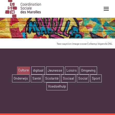
Main Navigation
Test caption image cover [champ légende] NL
Culture
digitaal
Jeunesse
Loisirs
Omgeving
Onderwijs
Santé
Scolarité
Sociaal
Social
Sport
Voedselhulp