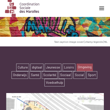
Main Navigation
Test caption image cover [champ légende] NL
Omgeving
Culture
digitaal
Jeunesse
Loisirs
Onderwijs
Santé
Scolarité
Sociaal
Social
Sport
Voedselhulp