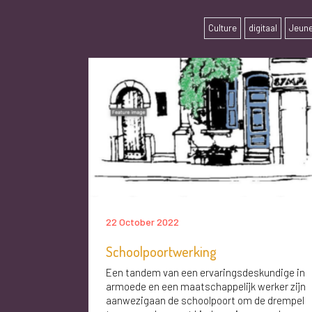
Culture
digitaal
Jeun
22 October 2022
Schoolpoortwerking
Een tandem van een ervaringsdeskundige in
armoede en een maatschappelijk werker zijn
aanwezigaan de schoolpoort om de drempel