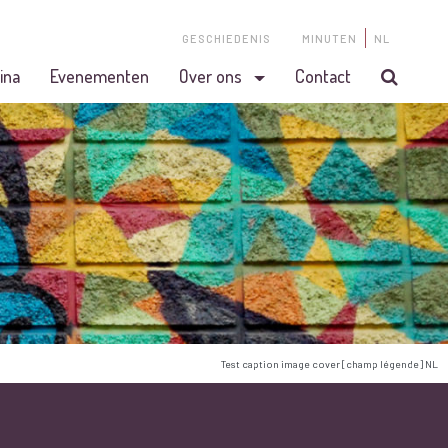
GESCHIEDENIS
MINUTEN
NL
ina
Evenementen
Over ons
Contact
Test caption image cover [champ légende] NL