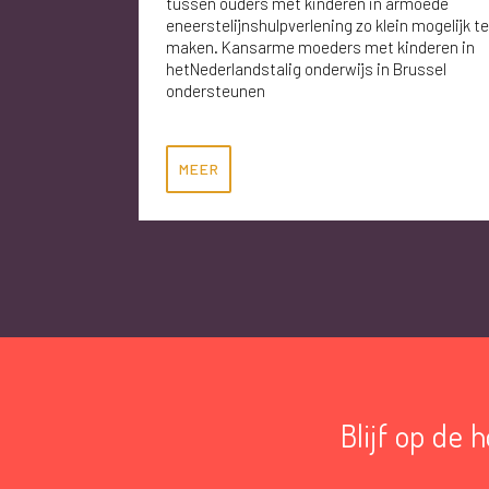
tussen ouders met kinderen in armoede
eneerstelijnshulpverlening zo klein mogelijk te
maken. Kansarme moeders met kinderen in
hetNederlandstalig onderwijs in Brussel
ondersteunen
MEER
Blijf op de 