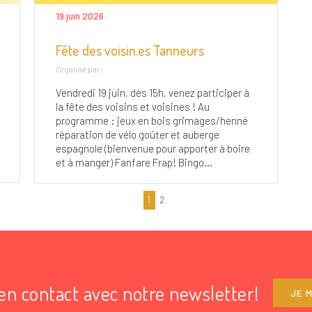
19 juin 2026
Fête des voisin.es Tanneurs
Organisé par :
Vendredi 19 juin, dès 15h, venez participer à
la fête des voisins et voisines ! Au
programme : jeux en bois grimages/henné
réparation de vélo goûter et auberge
espagnole (bienvenue pour apporter à boire
et à manger) Fanfare Frap! Bingo...
1
2
en contact avec notre newsletter!
JE M