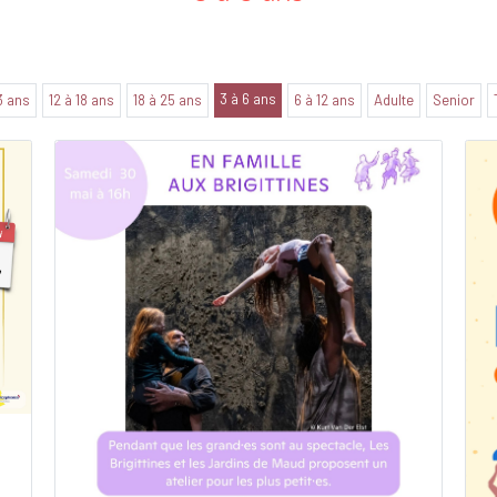
3 à 6 ans
3 ans
12 à 18 ans
18 à 25 ans
6 à 12 ans
Adulte
Senior