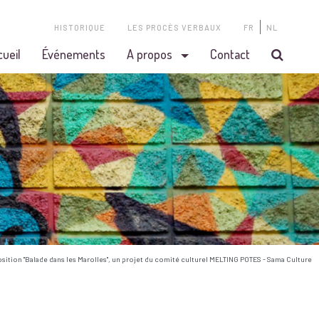
HISTORIQUE
LES PROCÈS VERBAUX
FR
NL
cueil
Événements
A propos
Contact
osition "Balade dans les Marolles", un projet du comité culturel MELTING POTES - Sama Culture