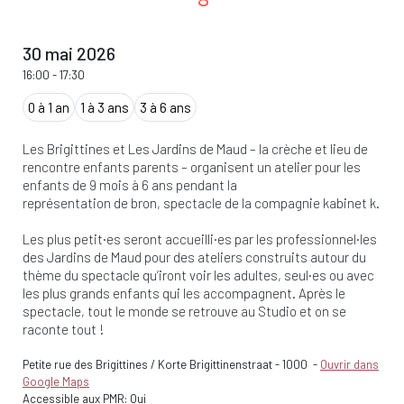
30 mai 2026
16:00
-
17:30
0 à 1 an
1 à 3 ans
3 à 6 ans
Les Brigittines et Les Jardins de Maud – la crèche et lieu de
rencontre enfants parents – organisent un atelier pour les
enfants de 9 mois à 6 ans pendant la
représentation de bron, spectacle de la compagnie kabinet k.
Les plus petit·es seront accueilli·es par les professionnel·les
des Jardins de Maud pour des ateliers construits autour du
thème du spectacle qu’iront voir les adultes, seul·es ou avec
les plus grands enfants qui les accompagnent. Après le
spectacle, tout le monde se retrouve au Studio et on se
raconte tout !
Petite rue des Brigittines / Korte Brigittinenstraat
-
1000
-
Ouvrir dans
Google Maps
Accessible aux PMR: Oui