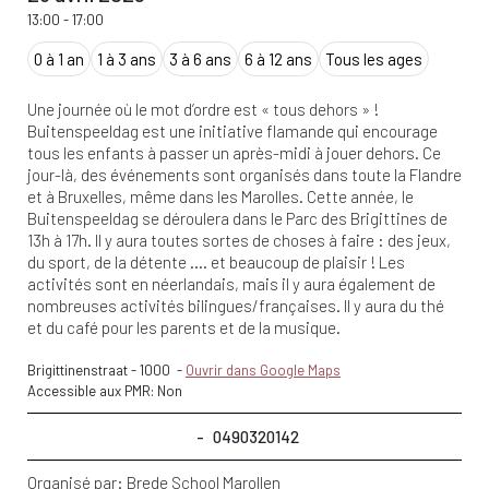
13:00
-
17:00
0 à 1 an
1 à 3 ans
3 à 6 ans
6 à 12 ans
Tous les ages
Une journée où le mot d’ordre est « tous dehors » !
Buitenspeeldag est une initiative flamande qui encourage
tous les enfants à passer un après-midi à jouer dehors. Ce
jour-là, des événements sont organisés dans toute la Flandre
et à Bruxelles, même dans les Marolles. Cette année, le
Buitenspeeldag se déroulera dans le Parc des Brigittines de
13h à 17h. Il y aura toutes sortes de choses à faire : des jeux,
du sport, de la détente …. et beaucoup de plaisir ! Les
activités sont en néerlandais, mais il y aura également de
nombreuses activités bilingues/françaises. Il y aura du thé
et du café pour les parents et de la musique.
Brigittinenstraat
-
1000
-
Ouvrir dans Google Maps
Accessible aux PMR: Non
0490320142
Organisé par:
Brede School Marollen