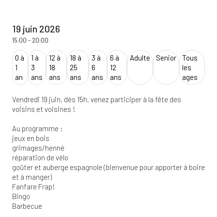
19 juin 2026
15:00
-
20:00
0 à
1 à
12 à
18 à
3 à
6 à
Adulte
Senior
Tous
1
3
18
25
6
12
les
an
ans
ans
ans
ans
ans
ages
Vendredi 19 juin, dès 15h, venez participer à la fête des
voisins et voisines !
Au programme :
jeux en bois
grimages/henné
réparation de vélo
goûter et auberge espagnole (bienvenue pour apporter à boire
et à manger)
Fanfare Frap!
Bingo
Barbecue