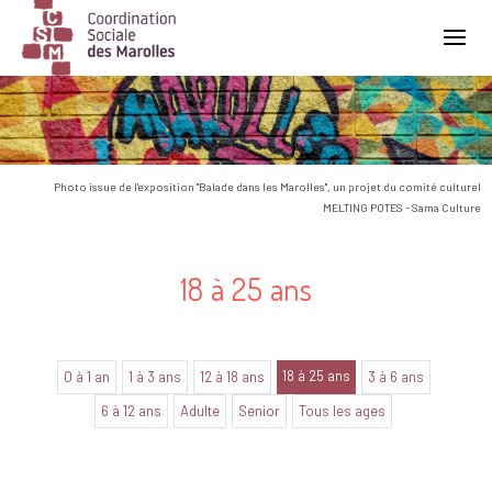
Main Navigation
Photo issue de l'exposition "Balade dans les Marolles", un projet du comité culturel
MELTING POTES - Sama Culture
18 à 25 ans
18 à 25 ans
0 à 1 an
1 à 3 ans
12 à 18 ans
3 à 6 ans
6 à 12 ans
Adulte
Senior
Tous les ages
Aucune annonce trouvée dans cette catégorie