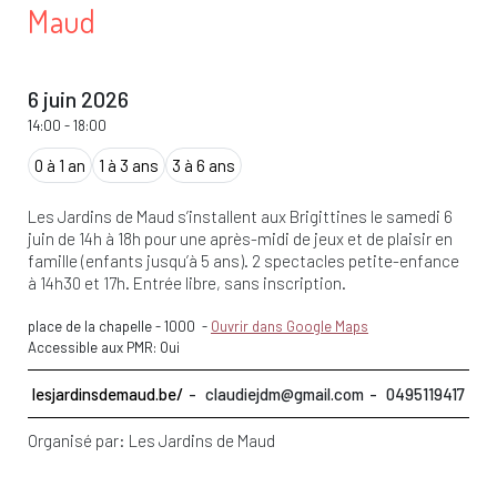
Maud
6 juin 2026
14:00
-
18:00
0 à 1 an
1 à 3 ans
3 à 6 ans
Les Jardins de Maud s’installent aux Brigittines le samedi 6
juin de 14h à 18h pour une après-midi de jeux et de plaisir en
famille (enfants jusqu’à 5 ans). 2 spectacles petite-enfance
à 14h30 et 17h. Entrée libre, sans inscription.
place de la chapelle
-
1000
-
Ouvrir dans Google Maps
Accessible aux PMR: Oui
lesjardinsdemaud.be/
claudiejdm@gmail.com
0495119417
Organisé par:
Les Jardins de Maud