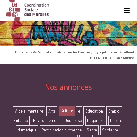
Main Navigation
Photo issue de l'exposition "Balade dans les Marolles", un projet du comité culturel
MELTING POTES - Sama Culture
Nos annonces
Culture
Aide alimentaire
Arts
e
Education
Emploi
Enfance
Environnement
Jeunesse
Logement
Loisirs
Numérique
Participation citoyenne
Santé
Scolarité