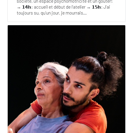
société, un espace psychomotricité et un goûter!
→ 𝟭𝟰𝗵: accueil et début de l’atelier → 𝟭𝟱𝗵: J’ai
toujours su, qu’un jour, je mourrais...