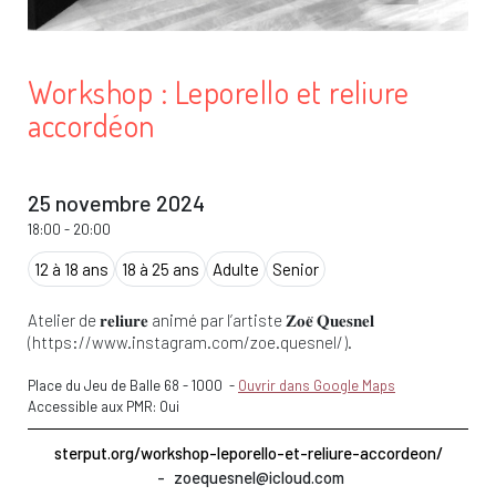
Workshop : Leporello et reliure
accordéon
25 novembre 2024
18:00
-
20:00
12 à 18 ans
18 à 25 ans
Adulte
Senior
Atelier de 𝐫𝐞𝐥𝐢𝐮𝐫𝐞 animé par l’artiste 𝐙𝐨𝐞̈ 𝐐𝐮𝐞𝐬𝐧𝐞𝐥
(https://www.instagram.com/zoe.quesnel/).
Place du Jeu de Balle 68
-
1000
-
Ouvrir dans Google Maps
Accessible aux PMR: Oui
sterput.org/workshop-leporello-et-reliure-accordeon/
zoequesnel@icloud.com