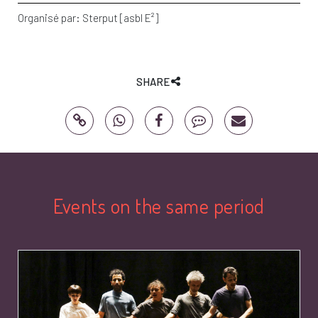
Organisé par:
Sterput [asbl E²]
SHARE
Events on the same period