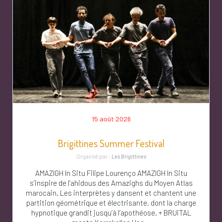
15 août 2026
Brigittines Summer Festival
Organisé par :
Les Brigittines
AMAZIGH In Situ Filipe Lourenço AMAZIGH In Situ
s’inspire de l’ahidous des Amazighs du Moyen Atlas
marocain. Les interprètes y dansent et chantent une
partition géométrique et électrisante, dont la charge
hypnotique grandit jusqu’à l’apothéose. + BRUiTAL