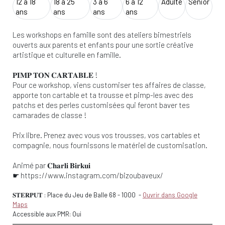
12 à 18
18 à 25
3 à 6
6 à 12
Adulte
Senior
ans
ans
ans
ans
Les workshops en famille sont des ateliers bimestriels
ouverts aux parents et enfants pour une sortie créative
artistique et culturelle en famille.
𝐏𝐈𝐌𝐏 𝐓𝐎𝐍 𝐂𝐀𝐑𝐓𝐀𝐁𝐋𝐄 !
Pour ce workshop, viens customiser tes affaires de classe,
apporte ton cartable et ta trousse et pimp-les avec des
patchs et des perles customisées qui feront baver tes
camarades de classe !
Prix libre. Prenez avec vous vos trousses, vos cartables et
compagnie, nous fournissons le matériel de customisation.
Animé par 𝐂𝐡𝐚𝐫𝐥𝐢 𝐁𝐢𝐫𝐤𝐮𝐢
☛ https://www.instagram.com/bizoubaveux/
𝐒𝐓𝐄𝐑𝐏𝐔𝐓 : Place du Jeu de Balle 68
-
1000
-
Ouvrir dans Google
Maps
Accessible aux PMR: Oui