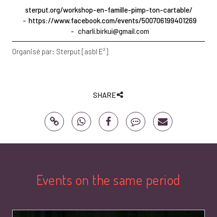
sterput.org/workshop-en-famille-pimp-ton-cartable/
https://www.facebook.com/events/500706199401269
charli.birkui@gmail.com
Organisé par:
Sterput [asbl E²]
SHARE
Events on the same period