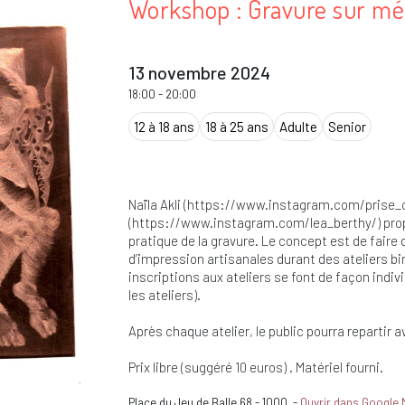
Workshop : Gravure sur mé
13 novembre 2024
18:00
-
20:00
12 à 18 ans
18 à 25 ans
Adulte
Senior
Naïla Akli (https://www.instagram.com/prise_
(https://www.instagram.com/lea_berthy/) propos
pratique de la gravure. Le concept est de faire
d’impression artisanales durant des ateliers bi
inscriptions aux ateliers se font de façon individ
les ateliers).
Après chaque atelier, le public pourra repartir av
Prix libre (suggéré 10 euros) . Matériel fourni.
Place du Jeu de Balle 68
-
1000
-
Ouvrir dans Google