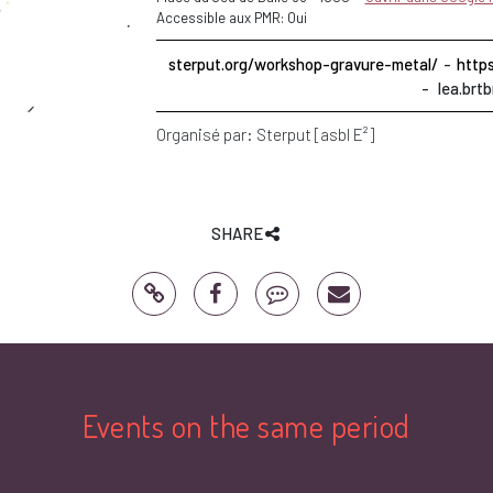
Accessible aux PMR: Oui
sterput.org/workshop-gravure-metal/
http
lea.brt
Organisé par:
Sterput [asbl E²]
SHARE
Events on the same period