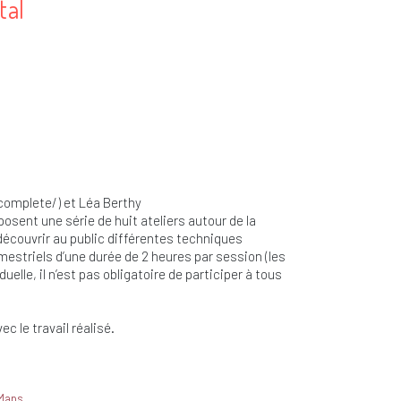
tal
complete/) et Léa Berthy
ent une série de huit ateliers autour de la
 découvrir au public différentes techniques
mestriels d’une durée de 2 heures par session (les
uelle, il n’est pas obligatoire de participer à tous
ec le travail réalisé.
 Maps