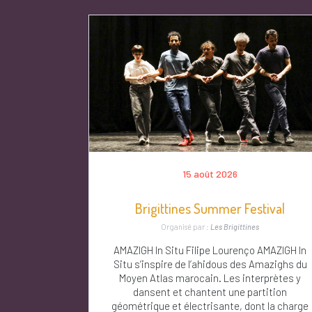
15 août 2026
Brigittines Summer Festival
Organisé par :
Les Brigittines
AMAZIGH In Situ Filipe Lourenço AMAZIGH In
Situ s’inspire de l’ahidous des Amazighs du
Moyen Atlas marocain. Les interprètes y
dansent et chantent une partition
géométrique et électrisante, dont la charge