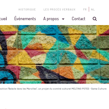
HISTORIQUE
LES PROCÈS VERBAUX
FR
NL
cueil
Événements
A propos
Contact
osition "Balade dans les Marolles", un projet du comité culturel MELTING POTES - Sama Culture