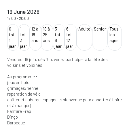
19 June 2026
15:00
-
20:00
0
1
12 à
18 à
3
6
Adulte
Senior
Tous
tot
tot
18
25
tot
tot
les
1
3
ans
ans
6
12
ages
jaar
jaar
jaar
jaar
Vendredi 19 juin, dès 15h, venez participer à la fête des
voisins et voisines !
Au programme :
jeux en bois
grimages/henné
réparation de vélo
goûter et auberge espagnole (bienvenue pour apporter à boire
et à manger)
Fanfare Frap!
Bingo
Barbecue