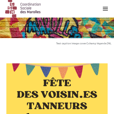
Main Navigation
Test caption image cover [champ légende] NL