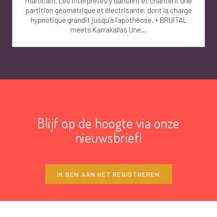
marocain. Les interprètes y dansent et chantent une
partition géométrique et électrisante, dont la charge
hypnotique grandit jusqu’à l’apothéose. + BRUiTAL
meets Karrakallas Une...
Blijf op de hoogte via onze
nieuwsbrief!
IK BEN AAN HET REGISTREREN