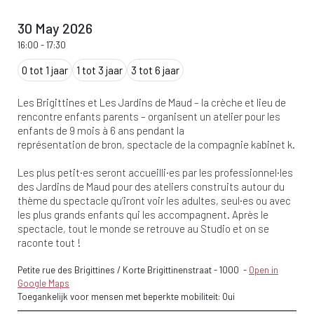
30 May 2026
16:00
-
17:30
0 tot 1 jaar
1 tot 3 jaar
3 tot 6 jaar
Les Brigittines et Les Jardins de Maud – la crèche et lieu de
rencontre enfants parents – organisent un atelier pour les
enfants de 9 mois à 6 ans pendant la
représentation de bron, spectacle de la compagnie kabinet k.
Les plus petit·es seront accueilli·es par les professionnel·les
des Jardins de Maud pour des ateliers construits autour du
thème du spectacle qu’iront voir les adultes, seul·es ou avec
les plus grands enfants qui les accompagnent. Après le
spectacle, tout le monde se retrouve au Studio et on se
raconte tout !
Petite rue des Brigittines / Korte Brigittinenstraat
-
1000
-
Open in
Google Maps
Toegankelijk voor mensen met beperkte mobiliteit: Oui