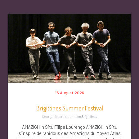
15 August 2026
Brigittines Summer Festival
Georganiseerd door :
Les Brigittines
AMAZIGH In Situ Filipe Lourenço AMAZIGH In Situ
s’inspire de l’ahidous des Amazighs du Moyen Atlas