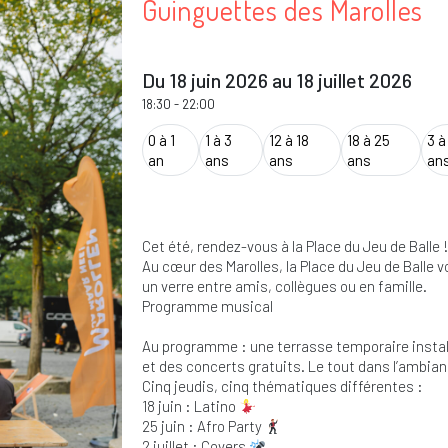
Guinguettes des Marolles
Du 18 juin 2026 au 18 juillet 2026
18:30
-
22:00
0 à 1
1 à 3
12 à 18
18 à 25
3 à
an
ans
ans
ans
an
Cet été, rendez-vous à la Place du Jeu de Balle !
Au cœur des Marolles, la Place du Jeu de Balle 
un verre entre amis, collègues ou en famille.
Programme musical
Au programme : une terrasse temporaire install
et des concerts gratuits. Le tout dans l’ambian
Cinq jeudis, cinq thématiques différentes :
18 juin : Latino
25 juin : Afro Party
2 juillet : Covers