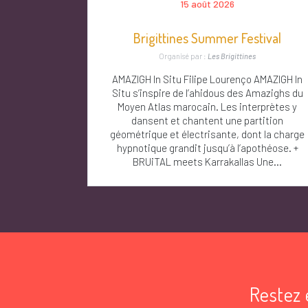
15 août 2026
Brigittines Summer Festival
Organisé par :
Les Brigittines
AMAZIGH In Situ Filipe Lourenço AMAZIGH In
Situ s’inspire de l’ahidous des Amazighs du
Moyen Atlas marocain. Les interprètes y
dansent et chantent une partition
géométrique et électrisante, dont la charge
hypnotique grandit jusqu’à l’apothéose. +
BRUiTAL meets Karrakallas Une...
Restez 