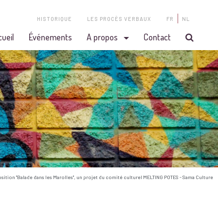
HISTORIQUE
LES PROCÈS VERBAUX
FR
NL
cueil
Événements
A propos
Contact
osition "Balade dans les Marolles", un projet du comité culturel MELTING POTES - Sama Culture