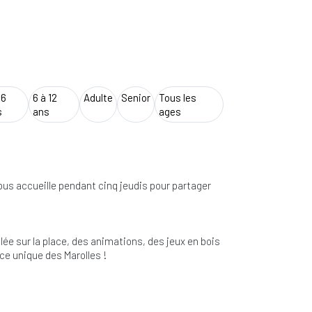
 6
6 à 12
Adulte
Senior
Tous les
s
ans
ages
vous accueille pendant cinq jeudis pour partager
ée sur la place, des animations, des jeux en bois
ce unique des Marolles !