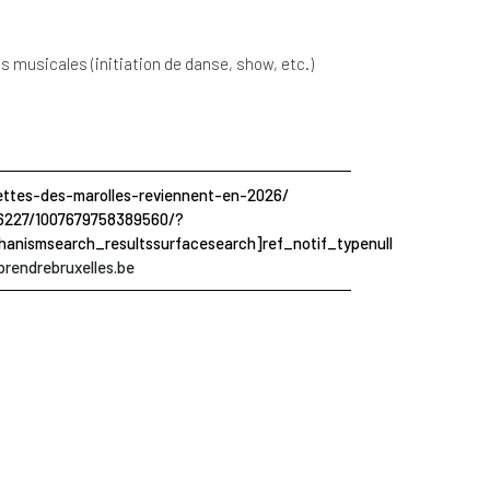
s musicales (initiation de danse, show, etc.)
guettes-des-marolles-reviennent-en-2026/
6227/1007679758389560/?
anismsearch_resultssurfacesearch]ref_notif_typenull
rendrebruxelles.be