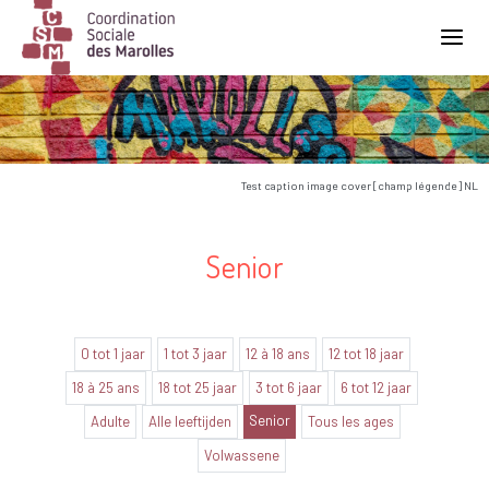
Main Navigation
Test caption image cover [champ légende] NL
Senior
0 tot 1 jaar
1 tot 3 jaar
12 à 18 ans
12 tot 18 jaar
18 à 25 ans
18 tot 25 jaar
3 tot 6 jaar
6 tot 12 jaar
Senior
Adulte
Alle leeftijden
Tous les ages
Volwassene