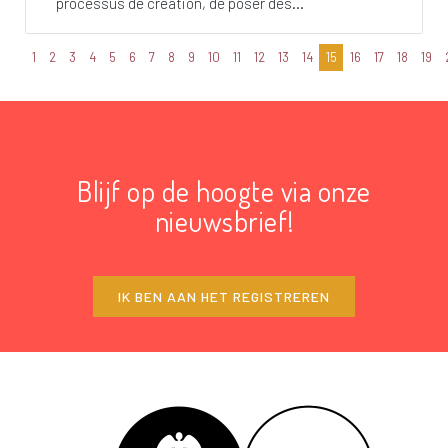
processus de création, de poser des...
1
2
3
4
5
6
7
8
9
10
11
12
13
14
15
16
17
18
19
Blijf op de hoogte via onze
nieuwsbrief!
IK BEN AAN HET REGISTREREN