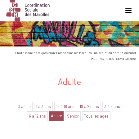
Main Navigation
Photo issue de l'exposition "Balade dans les Marolles", un projet du comité culturel
MELTING POTES - Sama Culture
Adulte
0 à 1 an
1 à 3 ans
12 à 18 ans
18 à 25 ans
3 à 6 ans
Adulte
6 à 12 ans
Senior
Tous les ages
Aucune annonce trouvée dans cette catégorie