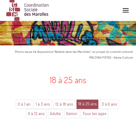
Main Navigation
Photo issue de l'exposition "Balade dans les Marolles", un projet du comité culturel
MELTING POTES - Sama Culture
18 à 25 ans
18 à 25 ans
0 à 1 an
1 à 3 ans
12 à 18 ans
3 à 6 ans
6 à 12 ans
Adulte
Senior
Tous les ages
Aucune annonce trouvée dans cette catégorie