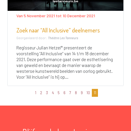
Van 5 November 2021 tot 10 December 2021
Zoek naar “All Inclusive” deelnemers
Georganiseerd door :
Théâtre Les Tanneurs
Regisseur Julian Hetzel* presenteert de
voorstelling “All Inclusive” van 14 t/m 18 december
2021. Deze performance gaat over de esthetisering
van geweld en bevraagt de manier waarop de
westerse kunstwereld beelden van oorlog gebruikt.
Voor “All Inclusive” is hij op...
1
2
3
4
5
6
7
8
9
10
11