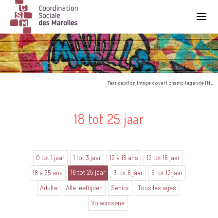
Main Navigation
Test caption image cover [champ légende] NL
18 tot 25 jaar
0 tot 1 jaar
1 tot 3 jaar
12 à 18 ans
12 tot 18 jaar
18 tot 25 jaar
18 à 25 ans
3 tot 6 jaar
6 tot 12 jaar
Adulte
Alle leeftijden
Senior
Tous les ages
Volwassene