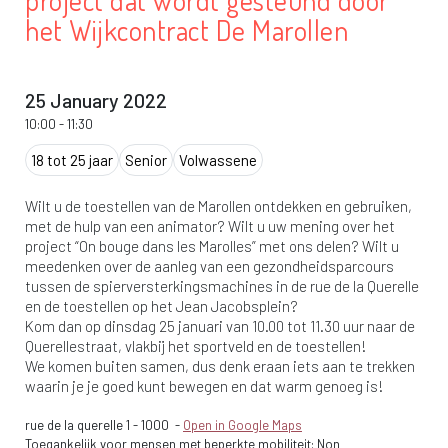
project dat wordt gesteund door
het Wijkcontract De Marollen
25 January 2022
10:00
-
11:30
18 tot 25 jaar
Senior
Volwassene
Wilt u de toestellen van de Marollen ontdekken en gebruiken,
met de hulp van een animator? Wilt u uw mening over het
project “On bouge dans les Marolles” met ons delen? Wilt u
meedenken over de aanleg van een gezondheidsparcours
tussen de spierversterkingsmachines in de rue de la Querelle
en de toestellen op het Jean Jacobsplein?
Kom dan op dinsdag 25 januari van 10.00 tot 11.30 uur naar de
Querellestraat, vlakbij het sportveld en de toestellen!
We komen buiten samen, dus denk eraan iets aan te trekken
waarin je je goed kunt bewegen en dat warm genoeg is!
rue de la querelle 1
-
1000
-
Open in Google Maps
Toegankelijk voor mensen met beperkte mobiliteit: Non