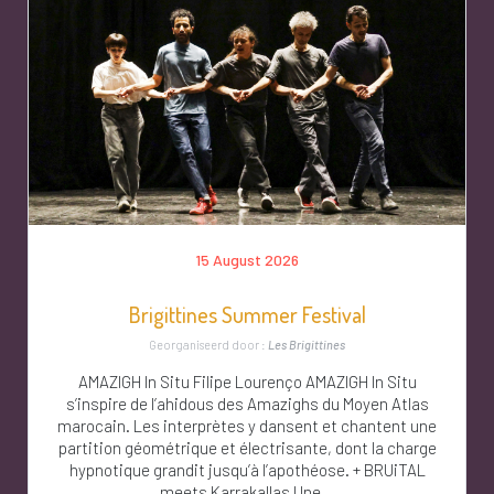
15 August 2026
Brigittines Summer Festival
Georganiseerd door :
Les Brigittines
AMAZIGH In Situ Filipe Lourenço AMAZIGH In Situ
s’inspire de l’ahidous des Amazighs du Moyen Atlas
marocain. Les interprètes y dansent et chantent une
partition géométrique et électrisante, dont la charge
hypnotique grandit jusqu’à l’apothéose. + BRUiTAL
meets Karrakallas Une...